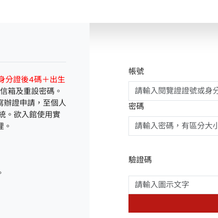
帳號
身分證後4碼＋出生
子信箱及重設密碼。
寫辦證申請，至個人
密碼
統。欲入館使用實
理。
驗證碼
。